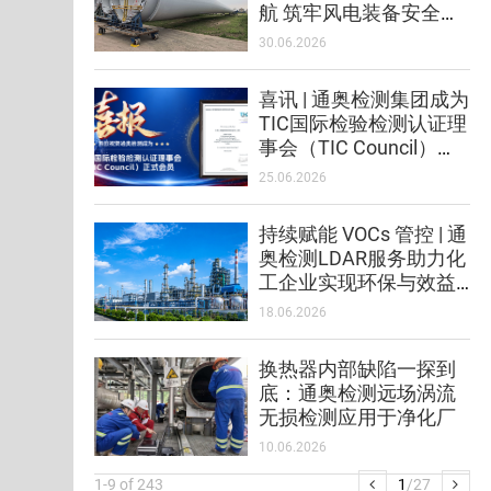
航 筑牢风电装备安全防
线
30.06.2026
喜讯 | 通奥检测集团成为
TIC国际检验检测认证理
事会（TIC Council）正
式会员！
25.06.2026
持续赋能 VOCs 管控 | 通
奥检测LDAR服务助力化
工企业实现环保与效益
双赢
18.06.2026
换热器内部缺陷一探到
底：通奥检测远场涡流
无损检测应用于净化厂
10.06.2026
1
-
9
of
243
1
/
27