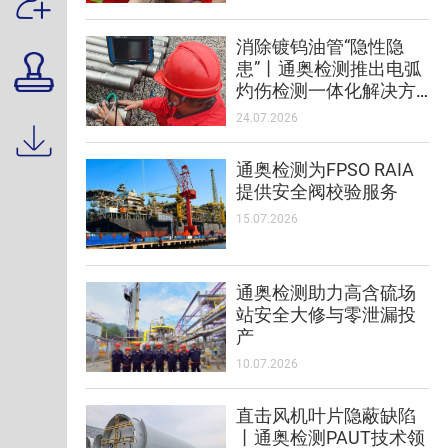
消除镀钨油管“隐性隐
患”丨通奥检测推出电弧
灼伤检测一体化解决方
案
24.07.2026
通奥检测为FPSO RAIA
提供安全阀校验服务
15.07.2026
通奥检测助力高含硫场
站安全大修与零泄漏投
产
10.07.2026
直击风机叶片隐蔽缺陷
丨通奥检测PAUT技术领